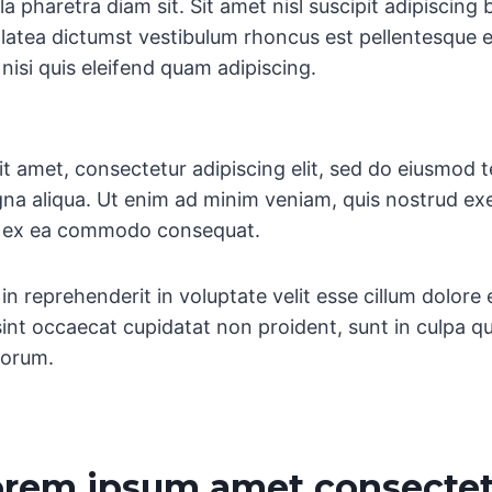
la pharetra diam sit. Sit amet nisl suscipit adipiscing
 platea dictumst vestibulum rhoncus est pellentesque 
isi quis eleifend quam adipiscing.
t amet, consectetur adipiscing elit, sed do eiusmod 
na aliqua. Ut enim ad minim veniam, quis nostrud exe
uip ex ea commodo consequat.
 in reprehenderit in voluptate velit esse cillum dolore 
sint occaecat cupidatat non proident, sunt in culpa qu
borum.
lorem ipsum amet consecte