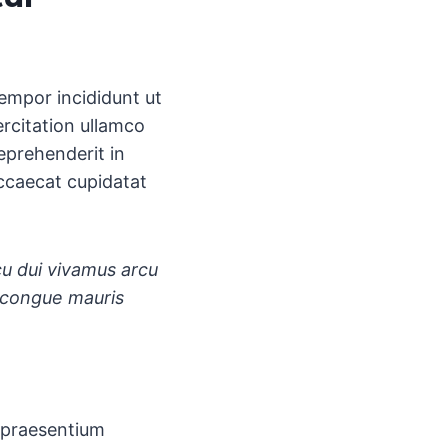
tempor incididunt ut
rcitation ullamco
reprehenderit in
occaecat cupidatat
.
cu dui vivamus arcu
e congue mauris
s praesentium