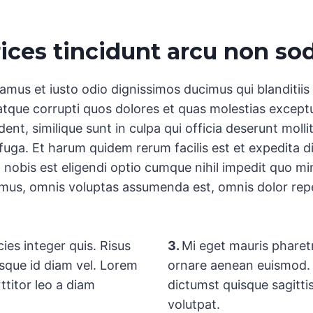
ices tincidunt arcu non so
amus et iusto odio dignissimos ducimus qui blanditii
atque corrupti quos dolores et quas molestias exceptu
ent, similique sunt in culpa qui officia deserunt mollit
uga. Et harum quidem rerum facilis est et expedita di
 nobis est eligendi optio cumque nihil impedit quo m
imus, omnis voluptas assumenda est, omnis dolor rep
ies integer quis. Risus
3.
Mi eget mauris pharetr
sque id diam vel. Lorem
ornare aenean euismod. 
ttitor leo a diam
dictumst quisque sagitti
volutpat.