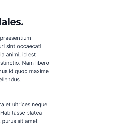
dales.
s praesentium
ri sint occaecati
ia animi, id est
stinctio. Nam libero
inus id quod maxime
ellendus.
a et ultrices neque
Habitasse platea
s purus sit amet