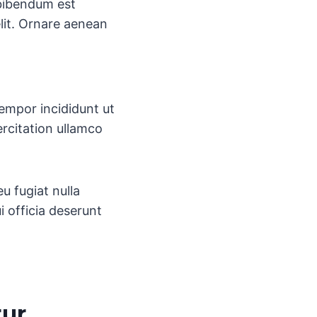
 bibendum est
elit. Ornare aenean
tempor incididunt ut
rcitation ullamco
eu fugiat nulla
i officia deserunt
tur