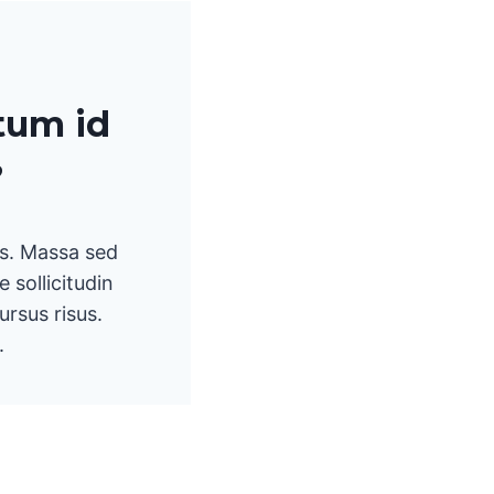
tum id
?
us. Massa sed
 sollicitudin
ursus risus.
.