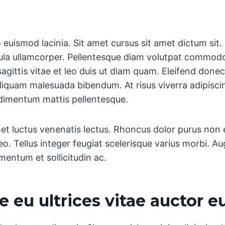
 euismod lacinia. Sit amet cursus sit amet dictum sit.
gula ullamcorper. Pellentesque diam volutpat commodo
gittis vitae et leo duis ut diam quam. Eleifend done
liquam malesuada bibendum. At risus viverra adipiscing
ndimentum mattis pellentesque.
met luctus venenatis lectus. Rhoncus dolor purus non
leo. Tellus integer feugiat scelerisque varius morbi. 
mentum et sollicitudin ac.
e eu ultrices vitae auctor eu