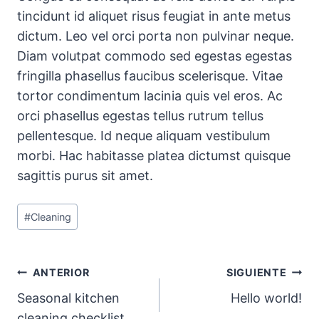
tincidunt id aliquet risus feugiat in ante metus
dictum. Leo vel orci porta non pulvinar neque.
Diam volutpat commodo sed egestas egestas
fringilla phasellus faucibus scelerisque. Vitae
tortor condimentum lacinia quis vel eros. Ac
orci phasellus egestas tellus rutrum tellus
pellentesque. Id neque aliquam vestibulum
morbi. Hac habitasse platea dictumst quisque
sagittis purus sit amet.
Etiquetas
#
Cleaning
de
la
entrada:
Navegación
ANTERIOR
SIGUIENTE
Seasonal kitchen
Hello world!
de
cleaning checklist